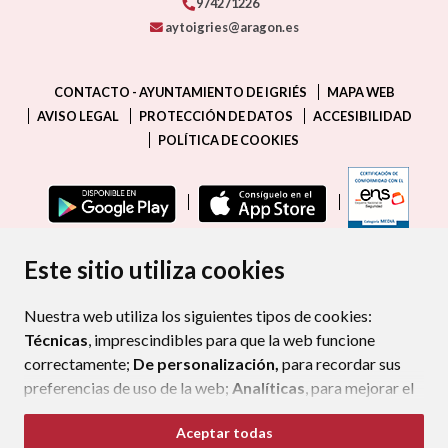
974271226
aytoigries@aragon.es
CONTACTO - AYUNTAMIENTO DE IGRIÉS
MAPA WEB
AVISO LEGAL
PROTECCIÓN DE DATOS
ACCESIBILIDAD
POLÍTICA DE COOKIES
ENLAC
Este sitio utiliza cookies
Nuestra web utiliza los siguientes tipos de cookies:
Técnicas
, imprescindibles para que la web funcione
correctamente;
De personalización,
para recordar sus
preferencias de uso de la web;
Analíticas
, para mejorar el
funcionamiento de la web y sus servicios.
Aceptar todas