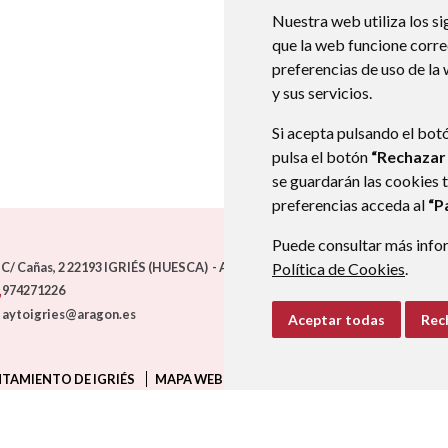
Nuestra web utiliza los si
que la web funcione corr
preferencias de uso de la
y sus servicios.
Si acepta pulsando el bot
pulsa el botón
“Rechazar
se guardarán las cookies 
preferencias acceda al
“P
Puede consultar más infor
C/ Cañas, 2
22193
IGRIÉS (HUESCA)
- ARAGÓN
Política de Cookies
(ESPAÑA)
.
974271226
aytoigries@aragon.es
Aceptar todas
Rec
TAMIENTO DE IGRIÉS
MAPA WEB
AVISO LEGAL
PROTECCIÓN D