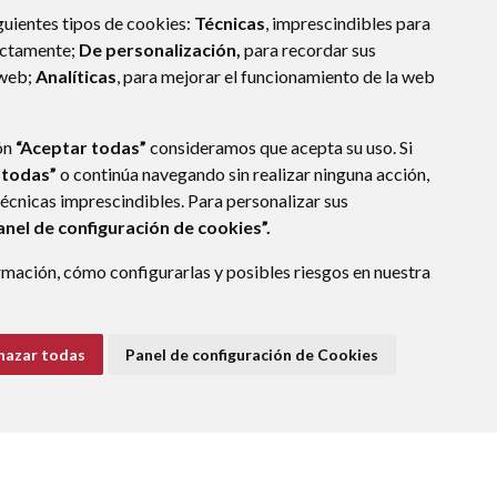
guientes tipos de cookies:
Técnicas
, imprescindibles para
ectamente;
De personalización,
para recordar sus
 web;
Analíticas
, para mejorar el funcionamiento de la web
ón
“Aceptar todas”
consideramos que acepta su uso. Si
 todas”
o continúa navegando sin realizar ninguna acción,
técnicas imprescindibles. Para personalizar sus
anel de configuración de cookies”.
mación, cómo configurarlas y posibles riesgos en nuestra
hazar todas
Panel de configuración de Cookies
E DATOS
ACCESIBILIDAD
POLÍTICA DE COOKIES
ENLACE EXTERNO A