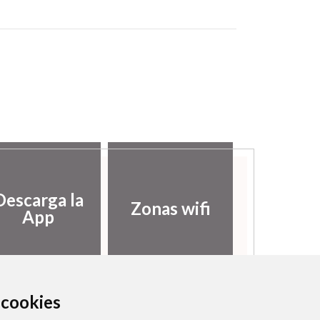
Descarga la
Zonas wifi
App
a cookies