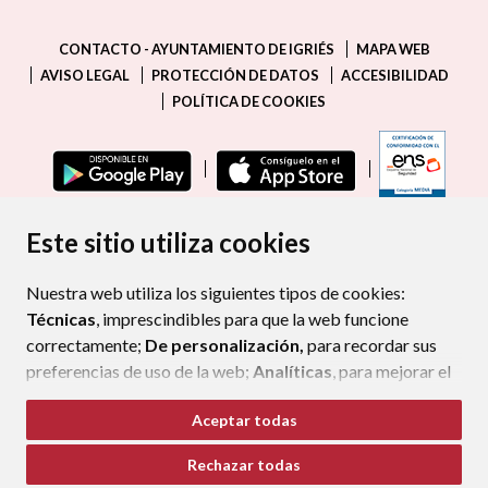
CONTACTO - AYUNTAMIENTO DE IGRIÉS
MAPA WEB
AVISO LEGAL
PROTECCIÓN DE DATOS
ACCESIBILIDAD
POLÍTICA DE COOKIES
ENLAC
Este sitio utiliza cookies
Nuestra web utiliza los siguientes tipos de cookies:
Técnicas
, imprescindibles para que la web funcione
correctamente;
De personalización,
para recordar sus
preferencias de uso de la web;
Analíticas
, para mejorar el
funcionamiento de la web y sus servicios.
Aceptar todas
Si acepta pulsando el botón
“Aceptar todas”
Rechazar todas
consideramos que acepta su uso. Si pulsa el botón