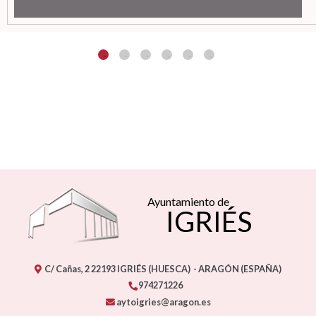
Ayuntamiento de
IGRIÉS
C/ Cañas, 2
22193
IGRIÉS (HUESCA)
- ARAGÓN
(ESPAÑA)
974271226
aytoigries@aragon.es