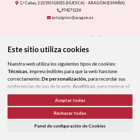
C/ Cañas, 2
22193
IGRIÉS (HUESCA)
- ARAGÓN
(ESPAÑA)
974271226
aytoigries@aragon.es
CONTACTO - AYUNTAMIENTO DE IGRIÉS
MAPA WEB
AVISO LEGAL
PROTECCIÓN DE DATOS
ACCESIBILIDAD
Este sitio utiliza cookies
POLÍTICA DE COOKIES
Nuestra web utiliza los siguientes tipos de cookies:
ENLAC
Técnicas
, imprescindibles para que la web funcione
correctamente;
De personalización,
para recordar sus
preferencias de uso de la web;
Analíticas
, para mejorar el
funcionamiento de la web y sus servicios.
Aceptar todas
Si acepta pulsando el botón
“Aceptar todas”
Rechazar todas
consideramos que acepta su uso. Si pulsa el botón
“Rechazar todas”
o continúa navegando sin realizar
Panel de configuración de Cookies
ninguna acción, se guardarán las cookies técnicas
imprescindibles. Para personalizar sus preferencias