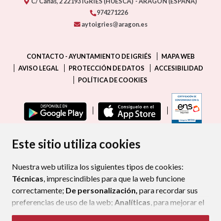
C/ Cañas, 2
22193
IGRIÉS (HUESCA)
- ARAGÓN
(ESPAÑA)
974271226
aytoigries@aragon.es
CONTACTO - AYUNTAMIENTO DE IGRIÉS
MAPA WEB
AVISO LEGAL
PROTECCIÓN DE DATOS
ACCESIBILIDAD
POLÍTICA DE COOKIES
ENLAC
Este sitio utiliza cookies
Nuestra web utiliza los siguientes tipos de cookies:
Técnicas
, imprescindibles para que la web funcione
correctamente;
De personalización,
para recordar sus
preferencias de uso de la web;
Analíticas
, para mejorar el
funcionamiento de la web y sus servicios.