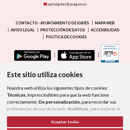
aytoigries@aragon.es
CONTACTO - AYUNTAMIENTO DE IGRIÉS
MAPA WEB
AVISO LEGAL
PROTECCIÓN DE DATOS
ACCESIBILIDAD
POLÍTICA DE COOKIES
ENLAC
Este sitio utiliza cookies
Nuestra web utiliza los siguientes tipos de cookies:
Técnicas
, imprescindibles para que la web funcione
correctamente;
De personalización,
para recordar sus
preferencias de uso de la web;
Analíticas
, para mejorar el
funcionamiento de la web y sus servicios.
Aceptar todas
Si acepta pulsando el botón
“Aceptar todas”