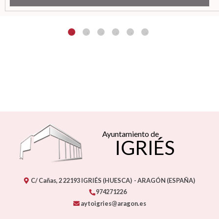
Ayuntamiento de
IGRIÉS
C/ Cañas, 2
22193
IGRIÉS (HUESCA)
- ARAGÓN
(ESPAÑA)
974271226
aytoigries@aragon.es