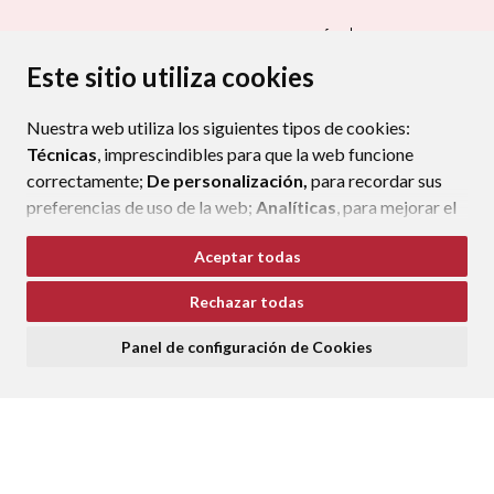
CONTACTO - AYUNTAMIENTO DE IGRIÉS
MAPA WEB
AVISO LEGAL
PROTECCIÓN DE DATOS
ACCESIBILIDAD
Este sitio utiliza cookies
POLÍTICA DE COOKIES
Nuestra web utiliza los siguientes tipos de cookies:
ENLAC
Técnicas
, imprescindibles para que la web funcione
correctamente;
De personalización,
para recordar sus
preferencias de uso de la web;
Analíticas
, para mejorar el
funcionamiento de la web y sus servicios.
Aceptar todas
Si acepta pulsando el botón
“Aceptar todas”
Rechazar todas
consideramos que acepta su uso. Si pulsa el botón
“Rechazar todas”
o continúa navegando sin realizar
Panel de configuración de Cookies
ninguna acción, se guardarán las cookies técnicas
imprescindibles. Para personalizar sus preferencias
acceda al
“Panel de configuración de cookies”.
Puede consultar más información, cómo configurarlas y
posibles riesgos en nuestra
Política de Cookies
.